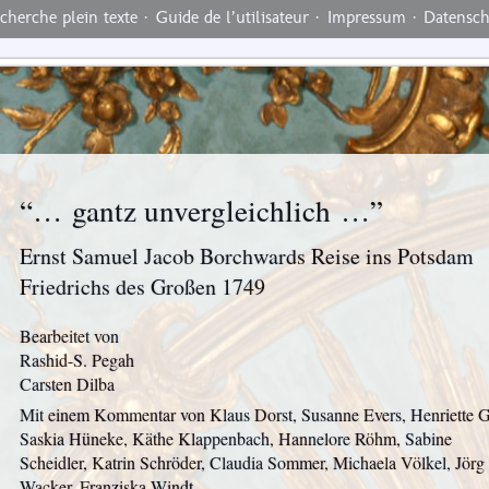
cherche plein texte
·
Guide de l’utilisateur
·
Impressum
·
Datensc
“… gantz unvergleichlich …”
Ernst Samuel Jacob Borchwards Reise ins Potsdam
Friedrichs des Großen 1749
Bearbeitet von
Rashid-S. Pegah
Carsten Dilba
Mit einem Kommentar von Klaus Dorst, Susanne Evers, Henriette G
Saskia Hüneke, Käthe Klappenbach, Hannelore Röhm, Sabine
Scheidler, Katrin Schröder, Claudia Sommer, Michaela Völkel, Jörg
Wacker, Franziska Windt