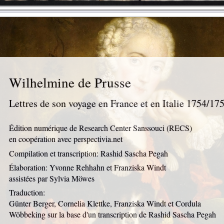
Wilhelmine de Prusse
Lettres de son voyage en France et en Italie 1754/17
Édition numérique de Research Center Sanssouci (RECS)
en coopération avec perspectivia.net
Compilation et transcription: Rashid Sascha Pegah
Élaboration: Yvonne Rehhahn et Franziska Windt
assistées par Sylvia Möwes
Traduction:
Günter Berger, Cornelia Klettke, Franziska Windt et Cordula
Wöbbeking sur la base d'un transcription de Rashid Sascha Pegah