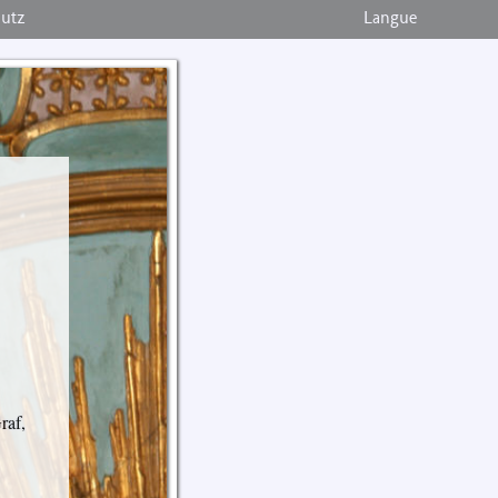
hutz
Langue
raf,